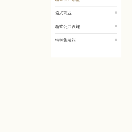
箱式商业
箱式公共设施
特种集装箱