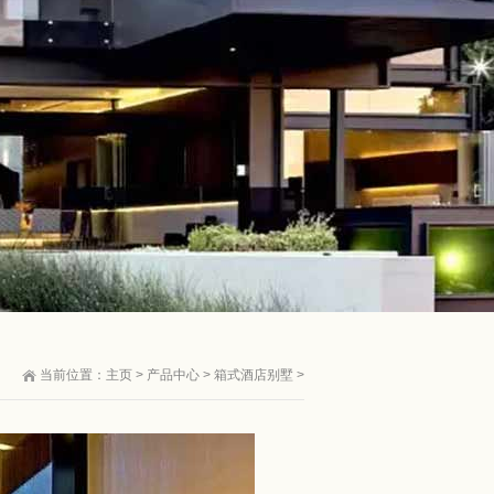
当前位置：
主页
>
产品中心
>
箱式酒店别墅
>