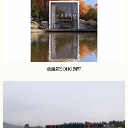
集装箱SOHO别墅