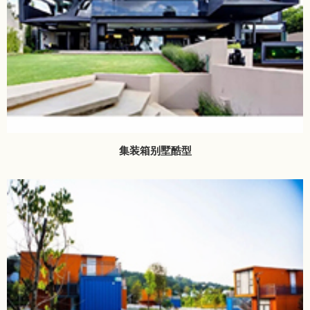
集装箱别墅酷型