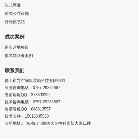
箱式商业
箱式公共设施
特种集装箱
成功案例
房车营地项目
集装箱商业案例
联系我们
佛山市异空间集装箱科技有限公司
业务咨询电话：0757-29282867
售前客服QQ：375393202
技术咨询电话：0757-29282867
售后客服QQ：648313557
技术支持：15015545563
公司地址:广东佛山市顺德大良中科高新大厦11楼