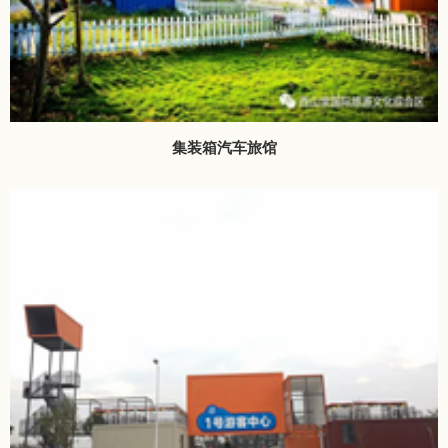
集装箱汽车旅馆