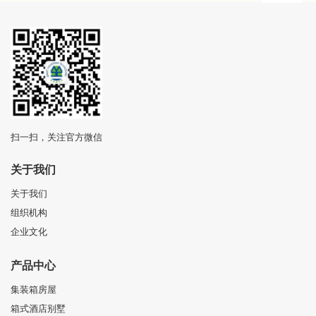
扫一扫，关注官方微信
关于我们
关于我们
组织机构
企业文化
产品中心
集装箱房屋
箱式酒店别墅