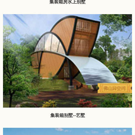
集装箱房水上别墅
集装箱别墅--艺墅