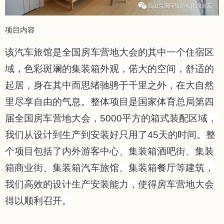
项目内容
该汽车旅馆是全国房车营地大会的其中一个住宿区
域，色彩斑斓的集装箱外观，偌大的空间，舒适的
起居，身在其中而思绪驰骋于千里之外，在大自然
里尽享自由的气息。整体项目是国家体育总局第四
届全国房车营地大会，5000平方的箱式装配区域，
我们从设计到生产到安装好只用了45天的时间。整
个项目包括了内外游客中心、集装箱酒吧街、集装
箱商业街、集装箱汽车旅馆、集装箱餐厅等建筑，
我们高效的设计生产安装能力，使得房车营地大会
得以顺利召开。